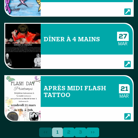
27
DÎNER À 4 MAINS
MAR
APRÈS MIDI FLASH
21
TATTOO
MAR
<<
1
2
3
>>