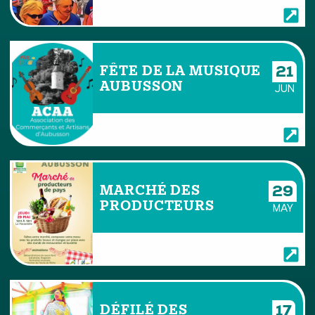
FÊTE DE LA MUSIQUE
21
AUBUSSON
JUN
MARCHÉ DES
29
PRODUCTEURS
MAY
DÉFILÉ DES
17