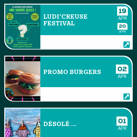
19
LUDI’CREUSE
APR
FESTIVAL
20
APR
02
PROMO BURGERS
APR
01
DÉSOLÉ …
APR