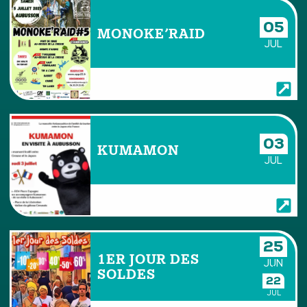
05
MONOKE’RAID
JUL
03
KUMAMON
JUL
25
1ER JOUR DES
JUN
SOLDES
22
JUL