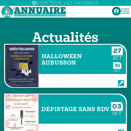
VOIR TOUS LES MEMBRES
Actualités
27
HALLOWEEN
OCT
AUBUSSON
31
OCT
03
DÉPISTAGE SANS RDV
OCT