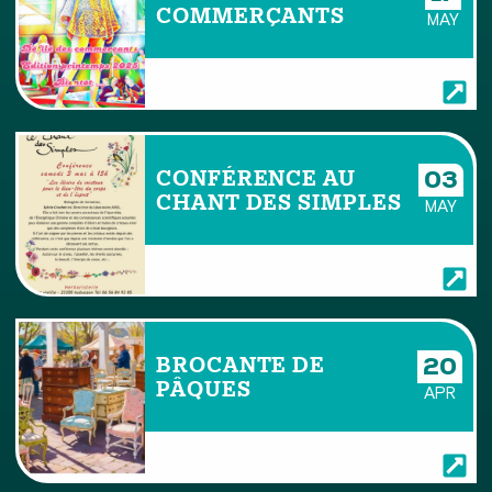
COMMERÇANTS
MAY
CONFÉRENCE AU
03
CHANT DES SIMPLES
MAY
BROCANTE DE
20
PÂQUES
APR