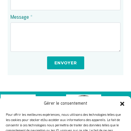
Message
*
ENVOYER
Gérer le consentement
Pour offrir les meilleures expériences, nous utilisons des technologies telles que
les cookies pour stocker et/ou accéder aux informations des appareils. Le fait de
consentir à ces technologies nous permettra de traiter des données telles que le
comportement de navigation ou les ID uniques sur ce site. Le fait de ne pas