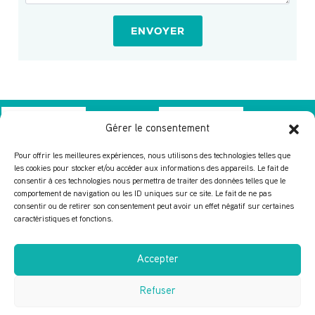
ENVOYER
Gérer le consentement
Pour offrir les meilleures expériences, nous utilisons des technologies telles que
les cookies pour stocker et/ou accéder aux informations des appareils. Le fait de
consentir à ces technologies nous permettra de traiter des données telles que le
LES MAISONS DU
SOUVENIR
comportement de navigation ou les ID uniques sur ce site. Le fait de ne pas
PONT
D’ANTAN
consentir ou de retirer son consentement peut avoir un effet négatif sur certaines
caractéristiques et fonctions.
ÉDITION 2026
Accepter
DISPONIBLE SUR LES STORES
Refuser