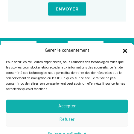
ENVOYER
Gérer le consentement
Pour offrir les meilleures expériences, nous utilisons des technologies telles que
les cookies pour stocker et/ou accéder aux informations des appareils. Le fait de
consentir à ces technologies nous permettra de traiter des données telles que le
IMPRESSION
PATISSERIE
comportement de navigation ou les ID uniques sur ce site. Le fait de ne pas
NOUVELLE
RULLIERE
consentir ou de retirer son consentement peut avoir un effet négatif sur certaines
caractéristiques et fonctions.
ÉDITION 2026
Accepter
DISPONIBLE SUR LES STORES
Refuser
Politique de confidentialité