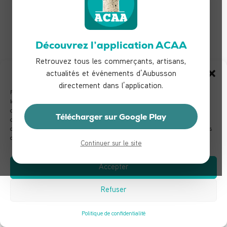
Découvrez l’application ACAA
Retrouvez tous les commerçants, artisans,
Gérer le consentement
actualités et événements d’Aubusson
directement dans l’application.
Pour offrir les meilleures expériences, nous utilisons des technologies telles que
les cookies pour stocker et/ou accéder aux informations des appareils. Le fait de
consentir à ces technologies nous permettra de traiter des données telles que le
Télécharger sur Google Play
comportement de navigation ou les ID uniques sur ce site. Le fait de ne pas
consentir ou de retirer son consentement peut avoir un effet négatif sur certaines
caractéristiques et fonctions.
Continuer sur le site
Accepter
Refuser
Politique de confidentialité
TOUS LES COMMERÇANTS & ARTISANS