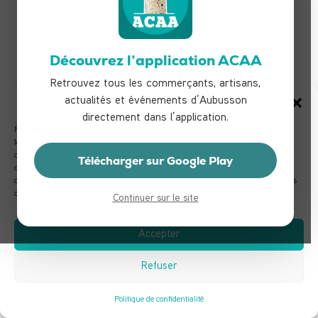
Découvrez l’application ACAA
Retrouvez tous les commerçants, artisans,
actualités et événements d’Aubusson
Gérer le consentement
directement dans l’application.
Pour offrir les meilleures expériences, nous utilisons des technologies telles que
les cookies pour stocker et/ou accéder aux informations des appareils. Le fait de
consentir à ces technologies nous permettra de traiter des données telles que le
Télécharger sur Google Play
comportement de navigation ou les ID uniques sur ce site. Le fait de ne pas
consentir ou de retirer son consentement peut avoir un effet négatif sur certaines
caractéristiques et fonctions.
Continuer sur le site
Accepter
Refuser
Politique de confidentialité
TOUS LES COMMERÇANTS & ARTISANS