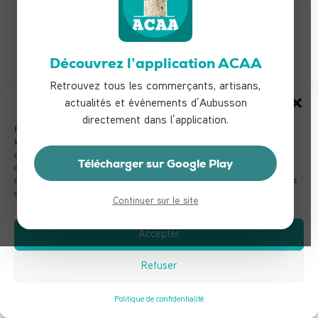
Découvrez l’application ACAA
Retrouvez tous les commerçants, artisans,
Gérer le consentement
actualités et événements d’Aubusson
directement dans l’application.
Pour offrir les meilleures expériences, nous utilisons des technologies telles que
les cookies pour stocker et/ou accéder aux informations des appareils. Le fait de
consentir à ces technologies nous permettra de traiter des données telles que le
Télécharger sur Google Play
comportement de navigation ou les ID uniques sur ce site. Le fait de ne pas
consentir ou de retirer son consentement peut avoir un effet négatif sur certaines
caractéristiques et fonctions.
Continuer sur le site
Accepter
Refuser
Politique de confidentialité
TOUS LES COMMERÇANTS & ARTISANS